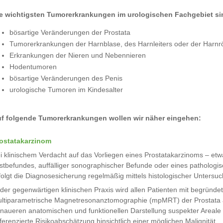
e wichtigsten Tumorerkrankungen im urologischen Fachgebiet si
bösartige Veränderungen der Prostata
Tumorerkrankungen der Harnblase, des Harnleiters oder der Harnr
Erkrankungen der Nieren und Nebennieren
Hodentumoren
bösartige Veränderungen des Penis
urologische Tumoren im Kindesalter
f folgende Tumorerkrankungen wollen wir näher eingehen:
ostatakarzinom
i klinischem Verdacht auf das Vorliegen eines Prostatakarzinoms – etw
stbefundes, auffälliger sonographischer Befunde oder eines pathologi
folgt die Diagnosesicherung regelmäßig mittels histologischer Untersu
 der gegenwärtigen klinischen Praxis wird allen Patienten mit begründ
ltiparametrische Magnetresonanztomographie (mpMRT) der Prostata a
naueren anatomischen und funktionellen Darstellung suspekter Areale
fferenzierte Risikoabschätzung hinsichtlich einer möglichen Malignität.