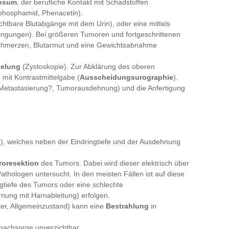
onsum
, der berufliche Kontakt mit Schadstoffen
phosphamid, Phenacetin).
chtbare Blutabgänge mit dem Urin), oder eine mittels
engungen). Bei größeren Tumoren und fortgeschrittenen
chmerzen, Blutarmut und eine Gewichtsabnahme
gelung
(Zystoskopie). Zur Abklärung des oberen
 mit Kontrastmittelgabe (
Ausscheidungsurographie
).
Metastasierung?, Tumorausdehnung) und die Anfertigung
n), welches neben der Eindringtiefe und der Ausdehnung
troresektion
des Tumors. Dabei wird dieser elektrisch über
athologen untersucht. In den meisten Fällen ist auf diese
gtiefe des Tumors oder eine schlechte
rnung mit Harnableitung) erfolgen.
ter, Allgemeinzustand) kann eine
Bestrahlung
in
nachsorge unverzichtbar.