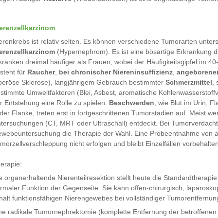
erenzellkarzinom
erenkrebs ist relativ selten. Es können verschiedene Tumorarten unter
erenzellkarzinom
(Hypernephrom). Es ist eine bösartige Erkrankung 
kranken dreimal häufiger als Frauen, wobei der Häufigkeitsgipfel im 40-
steht für
Raucher
,
bei chronischer Niereninsuffizienz
,
angeborene
beröse Sklerose), langjährigem Gebrauch bestimmter
Schmerzmittel
,
stimmte Umweltfaktoren (Blei, Asbest, aromatische Kohlenwasserstoffv
r Entstehung eine Rolle zu spielen.
Beschwerden
, wie Blut im Urin, 
 der Flanke, treten erst in fortgeschrittenen Tumorstadien auf. Meist
tersuchungen (CT, MRT oder Ultraschall) entdeckt. Bei Tumorverdacht is
webeuntersuchung die Therapie der Wahl. Eine Probeentnahme von au
morzellverschleppung nicht erfolgen und bleibt Einzelfällen vorbehalten
erapie:
e organerhaltende Nierenteilresektion stellt heute die Standardtherapi
rmaler Funktion der Gegenseite. Sie kann offen-chirurgisch, laparoskop
halt funktionsfähigen Nierengewebes bei vollständiger Tumorentfernun
ne radikale Tumornephrektomie (komplette Entfernung der betroffenen 