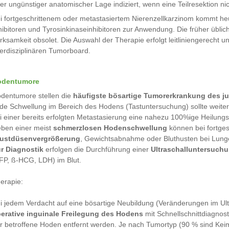
er ungünstiger anatomischer Lage indiziert, wenn eine Teilresektion nic
i fortgeschrittenem oder metastasiertem Nierenzellkarzinom kommt he
hibitoren und Tyrosinkinaseinhibitoren zur Anwendung. Die früher übl
rksamkeit obsolet. Die Auswahl der Therapie erfolgt leitliniengerecht un
terdisziplinären Tumorboard.
odentumore
dentumore stellen die
häufigste bösartige Tumorerkrankung des 
de Schwellung im Bereich des Hodens (Tastuntersuchung) sollte weiter 
i einer bereits erfolgten Metastasierung eine nahezu 100%ige Heilung
ben einer meist
schmerzlosen Hodenschwellung
können bei fortge
ustdüsenvergrößerung
, Gewichtsabnahme oder Bluthusten bei Lung
r Diagnostik
erfolgen die Durchführung einer
Ultraschalluntersuch
FP, ß-HCG, LDH) im Blut.
erapie:
i jedem Verdacht auf eine bösartige Neubildung (Veränderungen im Ul
erative inguinale Freilegung des Hodens
mit Schnellschnittdiagnost
r betroffene Hoden entfernt werden. Je nach Tumortyp (90 % sind Ke