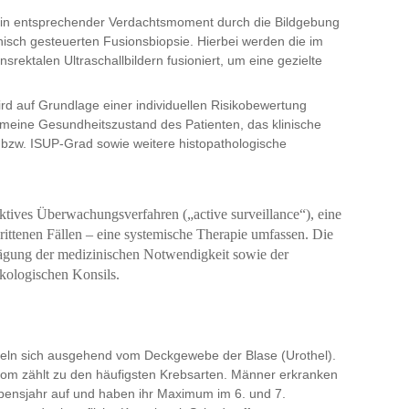
ein entsprechender Verdachtsmoment durch die Bildgebung
hisch gesteuerten Fusionsbiopsie. Hierbei werden die im
srektalen Ultraschallbildern fusioniert, um eine gezielte
rd auf Grundlage einer individuellen Risikobewertung
gemeine Gesundheitszustand des Patienten, das klinische
bzw. ISUP-Grad sowie weitere histopathologische
ktives Überwachungsverfahren („active surveillance“), eine
chrittenen Fällen – eine systemische Therapie umfassen. Die
bwägung der medizinischen Notwendigkeit sowie der
nkologischen Konsils.
eln sich ausgehend vom Deckgewebe der Blase (Urothel).
nom zählt zu den häufigsten Krebsarten. Männer erkranken
ebensjahr auf und haben ihr Maximum im 6. und 7.