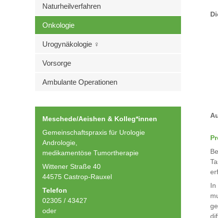
Naturheilverfahren
Di
Onkologie
Urogynäkologie ♀
Vorsorge
Ambulante Operationen
Au
Meschede/Aeishen & Kolleg*innen
Gemeinschaftspraxis für Urologie
Pr
Andrologie,
Be
medikamentöse Tumortherapie
Ta
Wittener Straße 40
er
44575 Castrop-Rauxel
In
Telefon
mu
02305 / 43427
ge
oder
di