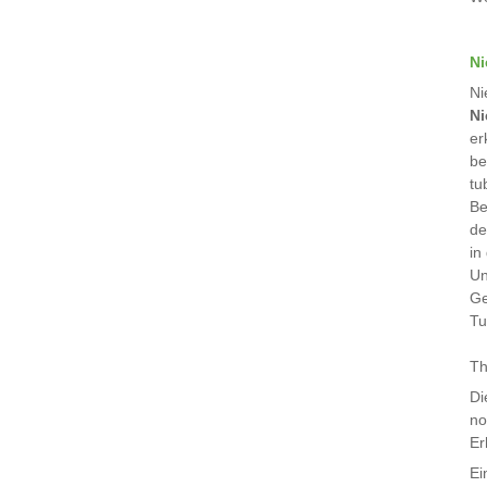
Ni
Ni
Ni
er
be
tu
Be
de
in
Un
Ge
Tu
Th
Di
no
Er
Ei