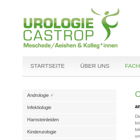
STARTSEITE
ÜBER UNS
FACH
O
Andrologie ♂
a
Infektiologie
D
Harnsteinleiden
bö
bi
Kinderurologie
un