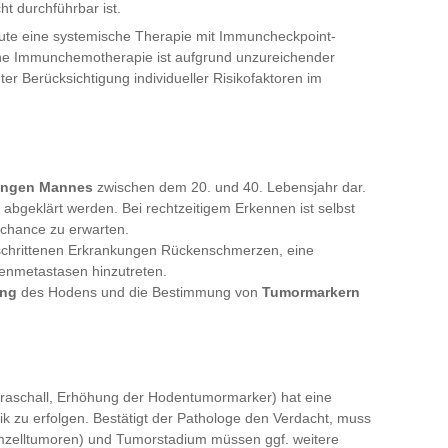
ht durchführbar ist.
ute eine systemische Therapie mit Immuncheckpoint-
iche Immunchemotherapie ist aufgrund unzureichender
ter Berücksichtigung individueller Risikofaktoren im
jungen Mannes
zwischen dem 20. und 40. Lebensjahr dar.
abgeklärt werden. Bei rechtzeitigem Erkennen ist selbst
schance zu erwarten.
schrittenen Erkrankungen Rückenschmerzen, eine
enmetastasen hinzutreten.
ung
des Hodens und die Bestimmung von
Tumormarkern
traschall, Erhöhung der Hodentumormarker) hat eine
ik zu erfolgen. Bestätigt der Pathologe den Verdacht, muss
imzelltumoren) und Tumorstadium müssen ggf. weitere