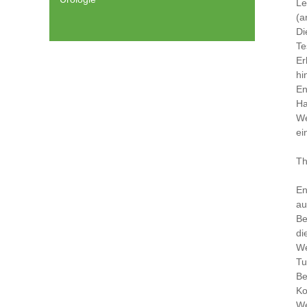
Le
(a
Di
Te
Er
hi
En
Ha
We
ei
Th
En
au
Be
di
We
Tu
Be
Ko
We