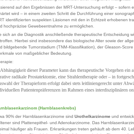
sierend auf den Ergebnissen der MRT-Untersuchung erfolgt – sofern 
härtet wird – in einem zweiten Schritt die Durchführung einer sonograp
T identifizierten suspekten Läsionen mit den in Echtzeit erhobenen tran
d hochpräzise Gewebeentnahme zu ermöglichen.
e sich an die Diagnostik anschließende therapeutische Entscheidung wi
troffen. Hierbei sind insbesondere das biologische Alter sowie der all
d bildgebende Tumorstadium (TNM-Klassifikation), der Gleason-Score 
rkmale von maßgeblicher Bedeutung.
erapie:
 Abhängigkeit dieser Parameter kann das therapeutische Vorgehen ein a
rative radikale Prostatektomie, eine Strahlentherapie oder – in fortges
swahl der Therapieform erfolgt dabei stets leitliniengerecht unter A
dividuellen Patientenpräferenzen im Rahmen eines interdisziplinären o
rnblasenkarzinom (Harnblasenkrebs)
wa 90% der Harnblasenkarzinome sind
Urothelkarzinome
und entwick
ltener sind Plattenepithel- und Adenokarzinome. Das Harnblasenkarzi
eimal häufiger als Frauen. Erkrankungen treten gehäuft ab dem 40. L