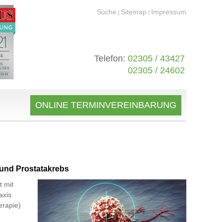
Suche
Sitemap
Impressum
|
|
Telefon:
02305 / 43427
02305 / 24602
ONLINE TERMINVEREINBARUNG
und Prostatakrebs
t mit
axis
erapie)