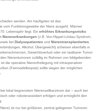
schieden werden. Am häufigsten ist das
die vom Funktionsgewebe der Niere ausgeht. Männer
70. Lebensjahr liegt. Ein
erhöhtes Erkrankungsrisiko
n Nierenerkrankungen
(z.B. Von-Hippel-Lindau-Syndrom,
 sowie bei
Dialysepatienten
und
Nierentransplantierten
.
erbindungen, Alkohol, Übergewicht) scheinen ebenfalls in
Flankenschmerzen, Gewichtsverlust oder ein tastbarer Tumor
 werden Nierentumoren zufällig im Rahmen von bildgebenden
t die operative Nierenfreilegung mit intraoperativer
ßen (Feinnadelbiopsie) sollte wegen der möglichen
.
e bei lokal begrenztem Nierenzellkarzinom dar – auch bei
isch oder roboterassistiert erfolgen und ermöglicht den
g.
Niere) ist nur bei größeren, zentral gelegenen Tumoren