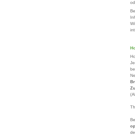
od
Be
In
Wi
in
H
Ho
Je
be
Ne
Br
Zu
(A
Th
Be
op
de