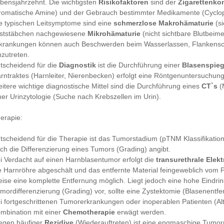
bensjahrzehnt. Die wichtigsten
Risikofaktoren
sind der
Zigarettenk
romatische Amine) und der Gebrauch bestimmter Medikamente (Cyclo
e typischen Leitsymptome sind eine
schmerzlose Makrohämaturie
(si
ststäbchen nachgewiesene
Mikrohämaturie
(nicht sichtbare Blutbeim
krankungen können auch Beschwerden beim Wasserlassen, Flankens
nzutreten.
tscheidend für die
Diagnostik
ist die Durchführung einer
Blasenspie
rntraktes (Harnleiter, Nierenbecken) erfolgt eine Röntgenuntersuchung
itere wichtige diagnostische Mittel sind die Durchführung eines
CT`s
(
ner Urinzytologie (Suche nach Krebszellen im Urin).
erapie:
tscheidend für die Therapie ist das Tumorstadium (pTNM Klassifikatio
ch die Differenzierung eines Tumors (Grading) angibt.
i Verdacht auf einen Harnblasentumor erfolgt die
transurethrale Elek
e Harnröhre abgeschält und das entfernte Material feingeweblich vom P
ise eine komplette Entfernung möglich. Liegt jedoch eine hohe Eindrin
mordifferenzierung (Grading) vor, sollte eine Zystektomie (Blasenentfe
i fortgeschrittenen Tumorerkrankungen oder inoperablen Patienten (Al
mbination mit einer
Chemotherapie
erwägt werden.
gen häufiger
Rezidive
(Wiederauftreten) ist eine engmaschige Tumor