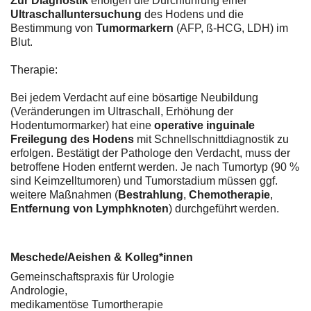
Zur Diagnostik
erfolgen die Durchführung einer
Ultraschalluntersuchung
des Hodens und die
Bestimmung von
Tumormarkern
(AFP, ß-HCG, LDH) im
Blut.
Therapie:
Bei jedem Verdacht auf eine bösartige Neubildung
(Veränderungen im Ultraschall, Erhöhung der
Hodentumormarker) hat eine
operative inguinale
Freilegung des Hodens
mit Schnellschnittdiagnostik zu
erfolgen. Bestätigt der Pathologe den Verdacht, muss der
betroffene Hoden entfernt werden. Je nach Tumortyp (90 %
sind Keimzelltumoren) und Tumorstadium müssen ggf.
weitere Maßnahmen (
Bestrahlung
,
Chemotherapie
,
Entfernung von Lymphknoten
) durchgeführt werden.
Meschede/Aeishen & Kolleg*innen
Gemeinschaftspraxis für Urologie
Andrologie,
medikamentöse Tumortherapie