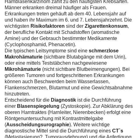
Harnblasenkarzinom zählt zu den häufigsten Krebsarten.
Männer erkranken dreimal häufiger als Frauen.
Erkrankungen treten gehäuft ab dem 40. Lebensjahr auf
und haben ihr Maximum im 6. und 7. Lebensjahrzehnt. Die
wichtigsten
Risikofaktoren
sind der
Zigarettenkonsum
,
der berufliche Kontakt mit Schadstoffen (aromatische
Amine) und der Gebrauch bestimmter Medikamente
(Cyclophosphamid, Phenacetin).
Die typischen Leitsymptome sind eine
schmerzlose
Makrohämaturie
(sichtbare Blutabgänge mit dem Urin),
oder eine mittels Teststäbchen nachgewiesene
Mikrohämaturie
(nicht sichtbare Blutbeimengungen). Bei
größeren Tumoren und fortgeschrittenen Erkrankungen
können auch Beschwerden beim Wasserlassen,
Flankenschmerzen, Blutarmut und eine Gewichtsabnahme
hinzutreten.
Entscheidend für die
Diagnostik
ist die Durchführung
einer
Blasenspiegelung
(Zystoskopie). Zur Abklärung des
oberen Harntraktes (Harnleiter, Nierenbecken) erfolgt eine
Röntgenuntersuchung mit Kontrastmittelgabe
(
Ausscheidungsurographie
). Weitere wichtige
diagnostische Mittel sind die Durchführung eines
CT`s
(Metastasierung?, Tumorausdehnung) und die Anfertigung