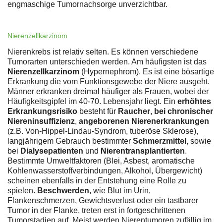
engmaschige Tumornachsorge unverzichtbar.
Nierenzellkarzinom
Nierenkrebs ist relativ selten. Es können verschiedene
Tumorarten unterschieden werden. Am häufigsten ist das
Nierenzellkarzinom
(Hypernephrom). Es ist eine bösartige
Erkrankung die vom Funktionsgewebe der Niere ausgeht.
Männer erkranken dreimal häufiger als Frauen, wobei der
Häufigkeitsgipfel im 40-70. Lebensjahr liegt. Ein
erhöhtes
Erkrankungsrisiko
besteht für
Raucher
,
bei chronischer
Niereninsuffizienz
,
angeborenen Nierenerkrankungen
(z.B. Von-Hippel-Lindau-Syndrom, tuberöse Sklerose),
langjährigem Gebrauch bestimmter
Schmerzmittel
, sowie
bei
Dialysepatienten
und
Nierentransplantierten
.
Bestimmte Umweltfaktoren (Blei, Asbest, aromatische
Kohlenwasserstoffverbindungen, Alkohol, Übergewicht)
scheinen ebenfalls in der Entstehung eine Rolle zu
spielen.
Beschwerden
, wie Blut im Urin,
Flankenschmerzen, Gewichtsverlust oder ein tastbarer
Tumor in der Flanke, treten erst in fortgeschrittenen
Tumorstadien auf. Meist werden Nierentumoren zufällig im