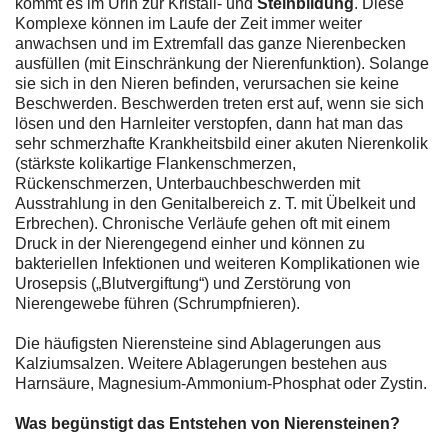
kommt es im Urin zur Kristall- und
Steinbildung
. Diese
Komplexe können im Laufe der Zeit immer weiter
anwachsen und im Extremfall das ganze Nierenbecken
ausfüllen (mit Einschränkung der Nierenfunktion). Solange
sie sich in den Nieren befinden, verursachen sie keine
Beschwerden. Beschwerden treten erst auf, wenn sie sich
lösen und den Harnleiter verstopfen, dann hat man das
sehr schmerzhafte Krankheitsbild einer akuten Nierenkolik
(stärkste kolikartige Flankenschmerzen,
Rückenschmerzen, Unterbauchbeschwerden mit
Ausstrahlung in den Genitalbereich z. T. mit Übelkeit und
Erbrechen). Chronische Verläufe gehen oft mit einem
Druck in der Nierengegend einher und können zu
bakteriellen Infektionen und weiteren Komplikationen wie
Urosepsis („Blutvergiftung“) und Zerstörung von
Nierengewebe führen (Schrumpfnieren).
Die häufigsten Nierensteine sind Ablagerungen aus
Kalziumsalzen. Weitere Ablagerungen bestehen aus
Harnsäure, Magnesium-Ammonium-Phosphat oder Zystin.
Was begünstigt das Entstehen von Nierensteinen?