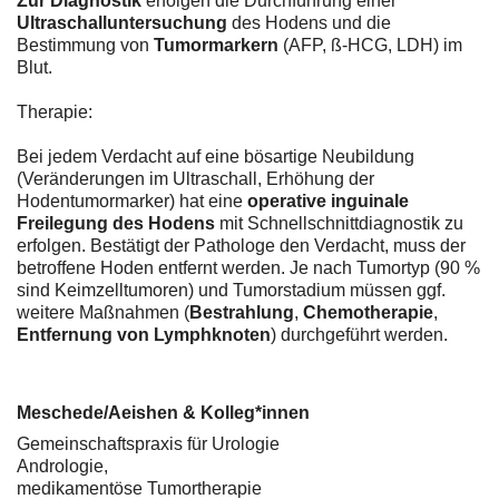
Zur Diagnostik
erfolgen die Durchführung einer
Ultraschalluntersuchung
des Hodens und die
Bestimmung von
Tumormarkern
(AFP, ß-HCG, LDH) im
Blut.
Therapie:
Bei jedem Verdacht auf eine bösartige Neubildung
(Veränderungen im Ultraschall, Erhöhung der
Hodentumormarker) hat eine
operative inguinale
Freilegung des Hodens
mit Schnellschnittdiagnostik zu
erfolgen. Bestätigt der Pathologe den Verdacht, muss der
betroffene Hoden entfernt werden. Je nach Tumortyp (90 %
sind Keimzelltumoren) und Tumorstadium müssen ggf.
weitere Maßnahmen (
Bestrahlung
,
Chemotherapie
,
Entfernung von Lymphknoten
) durchgeführt werden.
Meschede/Aeishen & Kolleg*innen
Gemeinschaftspraxis für Urologie
Andrologie,
medikamentöse Tumortherapie