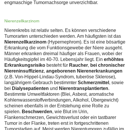
engmaschige Tumornachsorge unverzichtbar.
Nierenzellkarzinom
Nierenkrebs ist relativ selten. Es können verschiedene
Tumorarten unterschieden werden. Am häufigsten ist das
Nierenzellkarzinom
(Hypernephrom). Es ist eine bösartige
Erkrankung die vom Funktionsgewebe der Niere ausgeht.
Männer erkranken dreimal häufiger als Frauen, wobei der
Häufigkeitsgipfel im 40-70. Lebensjahr liegt. Ein
erhöhtes
Erkrankungsrisiko
besteht für
Raucher
,
bei chronischer
Niereninsuffizienz
,
angeborenen Nierenerkrankungen
(z.B. Von-Hippel-Lindau-Syndrom, tuberöse Sklerose),
langjährigem Gebrauch bestimmter
Schmerzmittel
, sowie
bei
Dialysepatienten
und
Nierentransplantierten
.
Bestimmte Umweltfaktoren (Blei, Asbest, aromatische
Kohlenwasserstoffverbindungen, Alkohol, Übergewicht)
scheinen ebenfalls in der Entstehung eine Rolle zu
spielen.
Beschwerden
, wie Blut im Urin,
Flankenschmerzen, Gewichtsverlust oder ein tastbarer
Tumor in der Flanke, treten erst in fortgeschrittenen
Tumorstadien auf. Meist werden Nierentumoren zufällig im