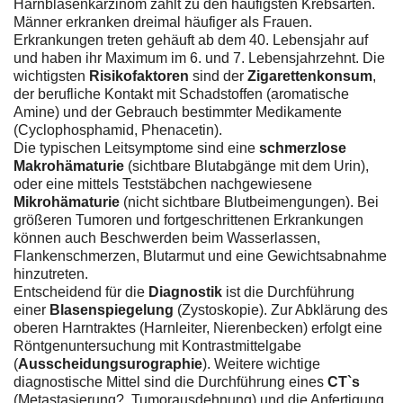
Harnblasenkarzinom zählt zu den häufigsten Krebsarten.
Männer erkranken dreimal häufiger als Frauen.
Erkrankungen treten gehäuft ab dem 40. Lebensjahr auf
und haben ihr Maximum im 6. und 7. Lebensjahrzehnt. Die
wichtigsten
Risikofaktoren
sind der
Zigarettenkonsum
,
der berufliche Kontakt mit Schadstoffen (aromatische
Amine) und der Gebrauch bestimmter Medikamente
(Cyclophosphamid, Phenacetin).
Die typischen Leitsymptome sind eine
schmerzlose
Makrohämaturie
(sichtbare Blutabgänge mit dem Urin),
oder eine mittels Teststäbchen nachgewiesene
Mikrohämaturie
(nicht sichtbare Blutbeimengungen). Bei
größeren Tumoren und fortgeschrittenen Erkrankungen
können auch Beschwerden beim Wasserlassen,
Flankenschmerzen, Blutarmut und eine Gewichtsabnahme
hinzutreten.
Entscheidend für die
Diagnostik
ist die Durchführung
einer
Blasenspiegelung
(Zystoskopie). Zur Abklärung des
oberen Harntraktes (Harnleiter, Nierenbecken) erfolgt eine
Röntgenuntersuchung mit Kontrastmittelgabe
(
Ausscheidungsurographie
). Weitere wichtige
diagnostische Mittel sind die Durchführung eines
CT`s
(Metastasierung?, Tumorausdehnung) und die Anfertigung